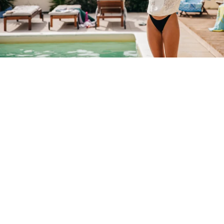
Unterbringung für Alleinreisende
Wir wissen, dass jeder Mensch unterschiedliche
Wünsche und Bedürfnisse hat – besonders, wenn man
alleine reist. Deshalb bieten wir dir flexible
Unterkunftsmöglichkeiten, von Einzelzimmern für
maximale Privatsphäre bis hin zu geteilten Zimmern,
die speziell auf Alleinreisende ausgerichtet sind. So
kannst du ganz nach deinen eigenen Vorstellungen
entscheiden, wie du deinen Aufenthalt genießen