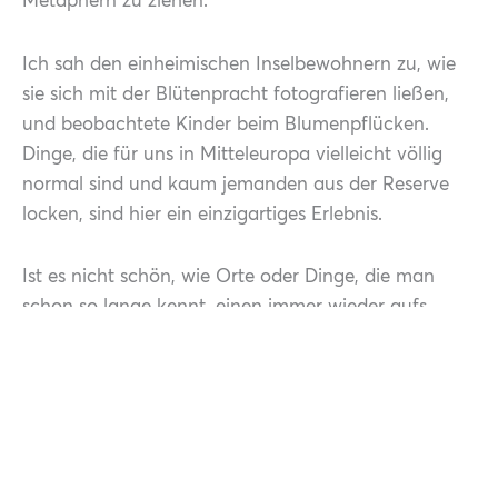
Metaphern zu ziehen.
Ich sah den einheimischen Inselbewohnern zu, wie
sie sich mit der Blütenpracht fotografieren ließen,
und beobachtete Kinder beim Blumenpflücken.
Dinge, die für uns in Mitteleuropa vielleicht völlig
normal sind und kaum jemanden aus der Reserve
locken, sind hier ein einzigartiges Erlebnis.
Ist es nicht schön, wie Orte oder Dinge, die man
schon so lange kennt, einen immer wieder aufs
Neue staunen und überraschen lassen – wenn man
offen dafür ist und es einfach zulässt?
Wie man plötzlich all seinen Stress loslassen und
sich an der Blüte der Natur erfreuen kann.
Und auch wenn man vielleicht ein kleines